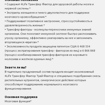
• Содержит 4Life Трансфер Фактор для здоровой работы мозга и
нервной системы.*
• Экстракты женьшеня и гинкго двулопастного для поддержки
мозгового кровообращения.*
• Поддерживает позитивное настроение, стрессоустойчивость и
удовлетворенность жизнью.*
• Трансфер-факторы - молекулы-переносчики иммунных знаний
организма. Они помогают иммунной системе быстро распознавать
угрозу организму, эффективно реагировать на нее и запоминать
вторгающихся «врагов».*
• Эксклюзивность продукта защищена патентом США 6 468 534
(процесс экстрагирования трансфер - факторов из яиц) и 6 866 868
(процесс комбинирования трансфер-факторов из коровьего
молозива и желтков куриных яиц).*
Знаете ли вы?
В тщательно продуманный состав продукта входят эксклюзивный
4Life Трансфер Фактор Трай-Фактор и специально подобранная смесь
растительных нутриентов, синергическое действие которых
способствует поддержанию нормального мозгового
функционирования.
Основная поддержка
Мозговая функция*