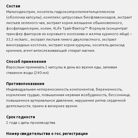
Состав
Мальтодекстрин, носитель гидроксипропилметилцеллюлоза
(оболочка капсулы), комплекс цитрусовых биофлавоноидов, экстракт
листьев зеленого чая, экстракт корня женьшеня обыкновенного,
фосфатидилсерин, холин, 4Life Трай-Фактор™ Формула (концентрат
трансфер факторов из коровьего молозива и желтка куриного яйца) –
33,3 мг/капс., экстракт листьев гинкго двулопастного, экстракт
виноградных косточек, экстракт корня куркумы, носитель диоксид
кремния, агент антислеживающий стеарат магния.
Способ применения
Взрослым принимать 2 капсулы в день во время еды, запивая
стаканом воды (240 мл).
Противопоказания
Индивидуальная непереносимость компонентов, беременность,
кормление грудью, повышенная нервная возбудимость, бессонница,
повышенное артериальное давление, нарушение ритма сердечной
деятельности, прием в вечернее время.
Срок годности
2 года с даты производства.
Номер свидетельства о гос. регистрации