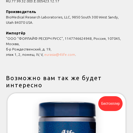
RU.77.99.32.003.Е.005423.12.17
Производитель
BioMedical Research Laboratories, LLC, 9850 South 300 West Sandy,
Utah 84070 USA.
Импортёр
"ООО "ФОРЛАЙФ РЕСЕРЧ РУСС", 1147746624948, Россия, 107045,
Москва,
б-р Рождественский, д. 19,
этаж 1, 2, помещ. IV, V,
eurasia@4life.com
.
Возможно вам так же будет
интересно
Бестселлер