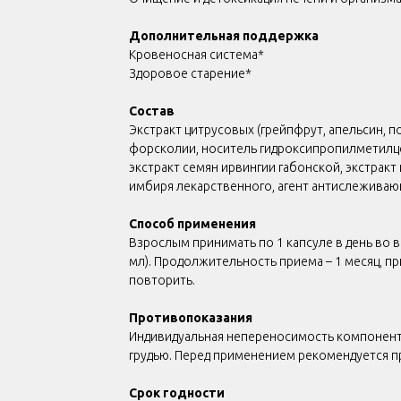
Дополнительная поддержка
Кровеносная система*
Здоровое старение*
Состав
Экстракт цитрусовых (грейпфрут, апельсин, п
форсколии, носитель гидроксипропилметилце
экстракт семян ирвингии габонской, экстракт
имбиря лекарственного, агент антислеживающ
Способ применения
Взрослым принимать по 1 капсуле в день во в
мл). Продолжительность приема – 1 месяц, 
повторить.
Противопоказания
Индивидуальная непереносимость компонент
грудью. Перед применением рекомендуется п
Срок годности