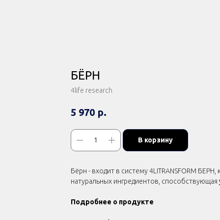
БЁРН
4life research
р.
5 970
В корзину
Бёрн - входит в систему 4LITRANSFORM БЕРН,
натуральных ингредиентов, способствующая
Подробнее о продукте