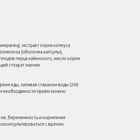
омеранец), экстракт корня колеуса
ллюлоза (оболочка капсулы),
 плодов перца кайенского, масло корня
ий стеарат магния.
ремя еды, запивая стаканом воды (240
при необходимости приём можно
ов, беременность и кормление
роконсультироваться с врачом.