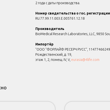
2 года с даты производства.
Номер свидетельства о гос. регистрации
RU.77.99.11.003.Е.005761.12.18
Производитель
BioMedical Research Laboratories, LLC, 9850 So
Импортёр
"ООО "ФОРЛАЙФ РЕСЕРЧ РУСС", 1147746624948
Рождественский, д. 19,
этаж 1, 2, помещ. IV, V,
eurasia@4life.com
сно