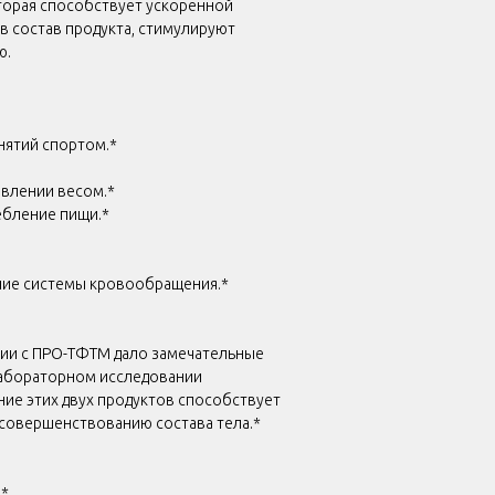
оторая способствует ускоренной
в состав продукта, стимулируют
ю.
нятий спортом.*
авлении весом.*
ебление пищи.*
ние системы кровообращения.*
ании с ПРО-ТФTM дало замечательные
лабораторном исследовании
ие этих двух продуктов способствует
 совершенствованию состава тела.*
а*