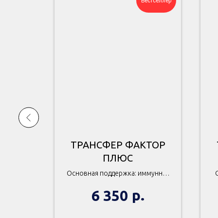
Бестселлер
КТОР
ТРАНСФЕР ФАКТОР
ПЛЮС
ммунная
Основная поддержка: иммунная
вствие.
система, общее самочувствие.
р.
6 350