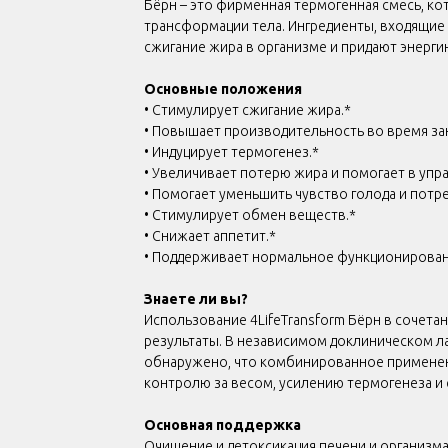
Бёрн – это фирменная термогенная смесь, к
трансформации тела. Ингредиенты, входящие 
сжигание жира в организме и придают энерги
Основные положения
• Стимулирует сжигание жира.*
• Повышает производительность во время за
• Индуцирует термогенез.*
• Увеличивает потерю жира и помогает в упр
• Помогает уменьшить чувство голода и потр
• Стимулирует обмен веществ.*
• Снижает аппетит.*
• Поддерживает нормальное функционирова
Знаете ли вы?
Использование 4LifeTransform Бёрн в сочет
результаты. В независимом доклиническом 
обнаружено, что комбинированное применен
контролю за весом, усилению термогенеза и
Основная поддержка
Очищение и детоксикация печени и организм