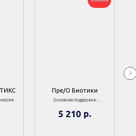
НОВИНКА
СТИКС
Пре/О Биотики
энергия
Основная поддержка:
пищеварительная система
О
.
р.
5 210